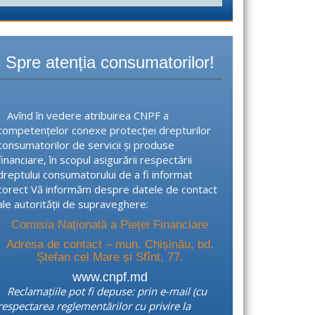
a
u
t
ă
Spre atenția consumatorilor!
d
u
p
ă
Avînd în vedere atribuirea CNPF a
competențelor conexe protecției drepturilor
consumatorilor de servicii și produse
financiare, în scopul asigurării respectării
dreptului consumatorului de a fi informat
corect Vă informăm despre datele de contact
ale autorității de supraveghere:
Comisia Națională a Pieței Financiare
Adresa de contact – mun. Chișinău, bd.
Ștefan cel Mare și Sfînt, 77.
www.cnpf.md
Reclamațiile pot fi depuse: prin e-mail (cu
respectarea reglementărilor cu privire la