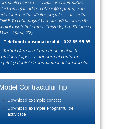
forma electronică – cu aplicarea semnăturii
electronice) la adresa office @cnpf.md, sau
prin intermediul oficilor poștale: la sediul
CNPF, în cutia poștajă amplasată la întrare în
sediul instituției ( mun. Chișinău, bd. Ștefan cel
Mare și Sfînt, 77).
Telefonul consumatorului – 022 85 95 95
Tariful către acest număr de apel va fi
considerat apel cu tarif normal conform
rețelei și tipului de abonament al inițiatorului
Model Contractului Tip
Download example contact
Download example Programul de
activitate