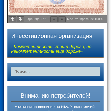
Страница
1
/
2
Масштабирование
100%
Инвестиционная организация
«Компетентность стоит дорого, но
некомпетентность еще дороже»
Н
а
й
т
и
Вниманию потребителей!
:
Учитывая возложение на НКФР полномочий,