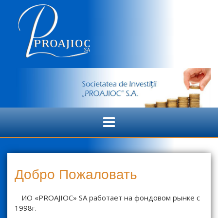
S
k
i
p
t
o
c
o
n
t
e
n
t
Добро Пожаловать
ИО «PROAJIOC» SA работает на фондовом рынке с
1998г.