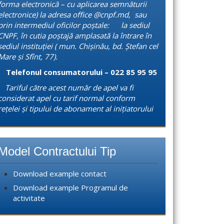
forma electronică – cu aplicarea semnăturii
electronice) la adresa office @cnpf.md, sau
prin intermediul oficilor poștale: la sediul
CNPF, în cutia poștajă amplasată la întrare în
sediul instituției ( mun. Chișinău, bd. Ștefan cel
Mare și Sfînt, 77).
Telefonul consumatorului – 022 85 95 95
Tariful către acest număr de apel va fi
considerat apel cu tarif normal conform
rețelei și tipului de abonament al inițiatorului
Model Contractului Tip
Download example contact
Download example Programul de
activitate