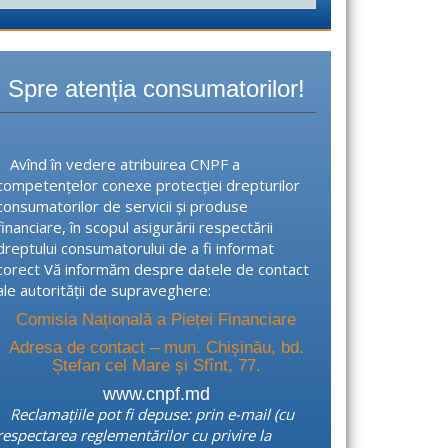
a
u
t
ă
Spre atenția consumatorilor!
d
u
p
ă
Avînd în vedere atribuirea CNPF a
competențelor conexe protecției drepturilor
consumatorilor de servicii și produse
financiare, în scopul asigurării respectării
dreptului consumatorului de a fi informat
corect Vă informăm despre datele de contact
ale autorității de supraveghere:
Comisia Națională a Pieței Financiare
Adresa de contact – mun. Chișinău, bd.
Ștefan cel Mare și Sfînt, 77.
www.cnpf.md
Reclamațiile pot fi depuse: prin e-mail (cu
respectarea reglementărilor cu privire la