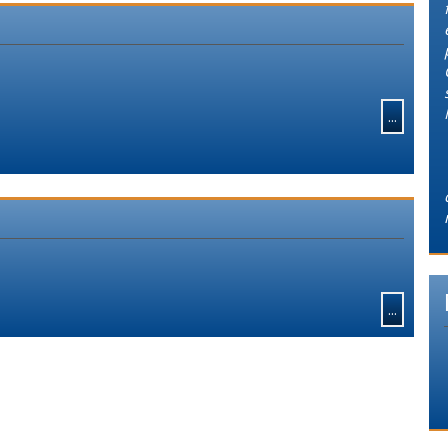
...
...