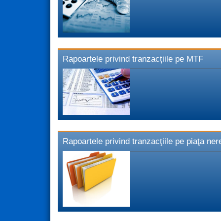
Rapoartele privind tranzacțiile pe MTF
Rapoartele privind tranzacţiile pe piaţa ne