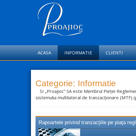
S
k
i
p
t
o
c
o
ACASA
INFORMATIE
CLIENTI
n
t
e
n
t
Categorie:
Informatie
SI „Proajioc” SA este Membrul Pieţei Regleme
sistemului multilateral de tranzacţionare (MTF) 
Rapoartele privind tranzacţiile pe piaţa re