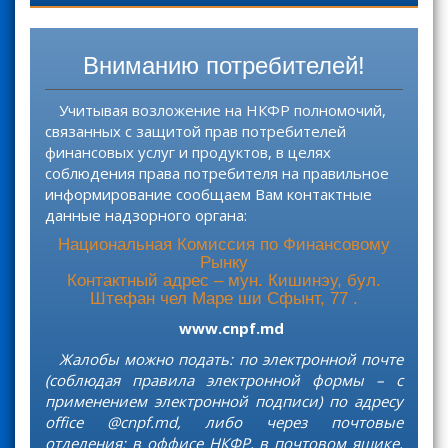
й
т
и
Вниманию потребителей!
:
Учитывая возложение на НКФР полномочий,
связанных с защитой прав потребителей
финансовых услуг и продуктов, в целях
соблюдения права потребителя на правильное
информирование сообщаем Вам контактные
данные надзорного органа:
Национальная Комиссия по Финансовому
Рынку
Контактный адрес – мун. Кишинэу, бул.
Штефан чел Маре ши Сфынт, 77 .
www.cnpf.md
Жалобы можно подать: по электронной почте
(соблюдая правила электронной формы – с
применением электронной подписи) по адресу
office @cnpf.md, либо через почтовые
отделения: в оффисе НКФР, в почтовом ящике,