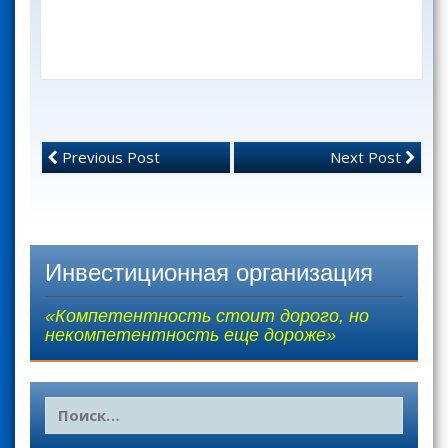
Previous Post
Next Post
Инвестиционная организация
«Компетентность стоит дорого, но
некомпетентность еще дороже»
Н
а