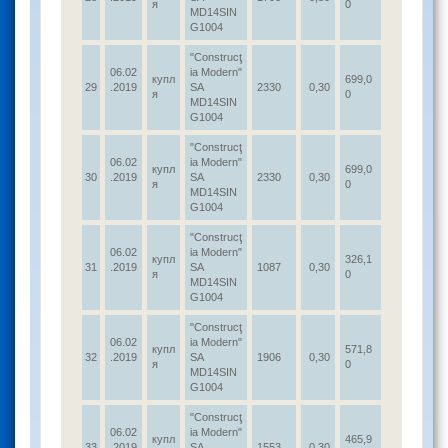
я
0
MD14SIN
G1004
"Construcţ
06.02
ia Modern"
купл
699,0
29
.2019
SA
2330
0,30
я
0
MD14SIN
G1004
"Construcţ
06.02
ia Modern"
купл
699,0
30
.2019
SA
2330
0,30
я
0
MD14SIN
G1004
"Construcţ
06.02
ia Modern"
купл
326,1
31
.2019
SA
1087
0,30
я
0
MD14SIN
G1004
"Construcţ
06.02
ia Modern"
купл
571,8
32
.2019
SA
1906
0,30
я
0
MD14SIN
G1004
"Construcţ
06.02
ia Modern"
купл
465,9
33
.2019
SA
1553
0,30