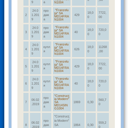
9
а
N1004
"Franzelu
24.0
про
18,0
7722,
ţa" SA
2
1.201
даж
429
MD14FRA
0
00
9
а
N1004
"Franzelu
24.0
про
18,0
720,0
ţa" SA
3
1.201
даж
40
MD14FRA
0
0
9
а
N1004
"Franzelu
24.0
купл
18,0
11268
ţa" SA
4
1.201
626
MD14FRA
я
0
,00
9
N1004
"Franzelu
24.0
купл
18,0
7722,
ţa" SA
5
1.201
429
MD14FRA
я
0
00
9
N1004
"Franzelu
24.0
купл
18,0
720,0
ţa" SA
6
1.201
40
MD14FRA
я
0
0
9
N1004
"Construcţ
про
ia Modern"
06.02
560,7
7
даж
SA
1869
0,30
.2019
0
MD14SIN
а
G1004
"Construcţ
про
ia Modern"
06.02
559,2
8
даж
SA
1864
0,30
.2019
0