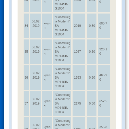
я
0
MD14SIN
G1004
"Construcţ
06.02
ia Modern"
купл
605,7
34
.2019
SA
2019
0,30
я
0
MD14SIN
G1004
"Construcţ
06.02
ia Modern"
купл
326,1
35
.2019
SA
1087
0,30
я
0
MD14SIN
G1004
"Construcţ
06.02
ia Modern"
купл
465,9
36
.2019
SA
1553
0,30
я
0
MD14SIN
G1004
"Construcţ
06.02
ia Modern"
купл
652,5
37
.2019
SA
2175
0,30
я
0
MD14SIN
G1004
"Construcţ
06.02
ia Modern"
купл
355,8