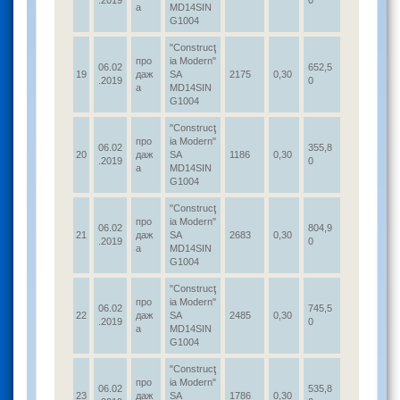
.2019
0
а
MD14SIN
G1004
"Construcţ
про
ia Modern"
06.02
652,5
19
даж
SA
2175
0,30
.2019
0
а
MD14SIN
G1004
"Construcţ
про
ia Modern"
06.02
355,8
20
даж
SA
1186
0,30
.2019
0
а
MD14SIN
G1004
"Construcţ
про
ia Modern"
06.02
804,9
21
даж
SA
2683
0,30
.2019
0
а
MD14SIN
G1004
"Construcţ
про
ia Modern"
06.02
745,5
22
даж
SA
2485
0,30
.2019
0
а
MD14SIN
G1004
"Construcţ
про
ia Modern"
06.02
535,8
23
даж
SA
1786
0,30