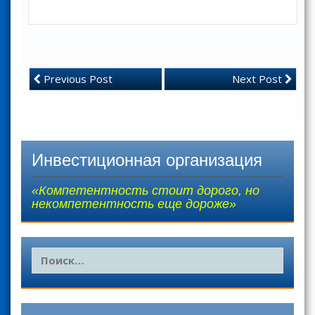
Previous Post
Next Post
Инвестиционная организация
«Компетентность стоит дорого, но
некомпетентность еще дороже»
Н
а
й
т
и