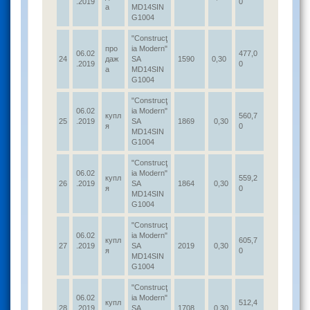
.2019
0
а
MD14SIN
G1004
"Construcţ
про
ia Modern"
06.02
477,0
24
даж
SA
1590
0,30
.2019
0
а
MD14SIN
G1004
"Construcţ
06.02
ia Modern"
купл
560,7
25
.2019
SA
1869
0,30
я
0
MD14SIN
G1004
"Construcţ
06.02
ia Modern"
купл
559,2
26
.2019
SA
1864
0,30
я
0
MD14SIN
G1004
"Construcţ
06.02
ia Modern"
купл
605,7
27
.2019
SA
2019
0,30
я
0
MD14SIN
G1004
"Construcţ
06.02
ia Modern"
купл
512,4
28
.2019
SA
1708
0,30