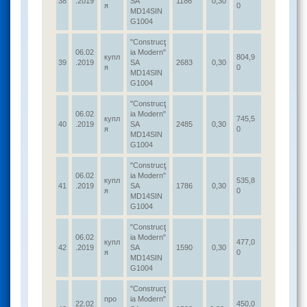
38
.2019
SA
1186
0,30
я
0
MD14SIN
G1004
"Construcţ
06.02
ia Modern"
купл
804,9
39
.2019
SA
2683
0,30
я
0
MD14SIN
G1004
"Construcţ
06.02
ia Modern"
купл
745,5
40
.2019
SA
2485
0,30
я
0
MD14SIN
G1004
"Construcţ
06.02
ia Modern"
купл
535,8
41
.2019
SA
1786
0,30
я
0
MD14SIN
G1004
"Construcţ
06.02
ia Modern"
купл
477,0
42
.2019
SA
1590
0,30
я
0
MD14SIN
G1004
"Construcţ
про
ia Modern"
22.02
450,0