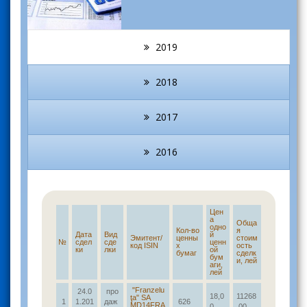
2019
2018
2017
2016
Цен
а
Обща
одно
Кол-во
я
Дата
Вид
й
Эмитент/
ценны
стоим
№
сдел
сде
ценн
код ISIN
х
ость
ки
лки
ой
бумаг
сделк
бум
и, лей
аги,
лей
"Franzelu
24.0
про
18,0
11268
ţa" SA
1
1.201
даж
626
MD14FRA
0
,00