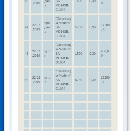
43
даж
SA
1500
0,30
.2019
0
а
MD14SIN
G1004
"Construcţ
про
ia Modern"
22.02
17280
44
даж
SA
57601
0,30
.2019
,30
а
MD14SIN
G1004
"Construcţ
ia Modern"
22.02
купл
450,0
45
SA
1500
0,30
.2019
я
0
MD14SIN
G1004
"Construcţ
ia Modern"
22.02
купл
17280
46
SA
57601
0,30
.2019
я
,30
MD14SIN
G1004